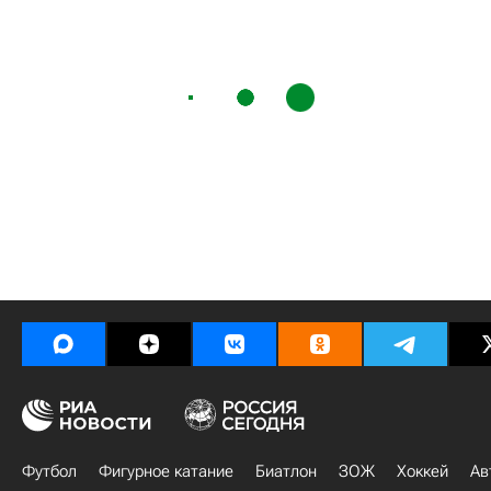
Футбол
Фигурное катание
Биатлон
ЗОЖ
Хоккей
Ав