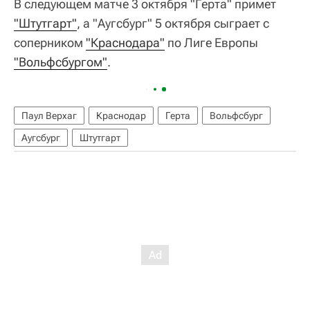
В следующем матче 3 октября "Герта" примет
"Штутгарт"
, а "Аугсбург" 5 октября сыграет с
соперником
"Краснодара"
по Лиге Европы
"Вольфсбургом"
.
Паул Верхаг
Краснодар
Герта
Вольфсбург
Аугсбург
Штутгарт