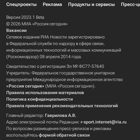
Спецпроекты
Реклама
Продукты и сервисы
Пресс-ц
Версия 2023.1 Beta
© 2026 МИА «Россия сегодня»
Вакансии
Сетевое издание РИА Новости зарегистрировано
в Федеральной службе по надзору в сфере связи,
информационных технологий и массовых коммуникаций
(Роскомнадзор) 08 апреля 2014 года.
Свидетельство о регистрации Эл № ФС77-57640
Учредитель: Федеральное государственное унитарное
предприятие Международное информационное агентство
«Россия сегодня»
(МИА «Россия сегодня»).
Правила использования материалов
Политика конфиденциальности
Правила применения рекомендательных технологий
Главный редактор:
Гаврилова А.В.
Адрес электронной почты Редакции:
r-sport.internet@ria.ru
По вопросам размещения пресс-релизов и рекламы
воспользуйтесь
формой обратной связи