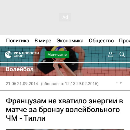
Политика
В мире
Экономика
Общество
Про
Матч-центр
Волейбол
21:06 21.09.2014
(обновлено: 12:13 29.02.2016)
Французам не хватило энергии в
матче за бронзу волейбольного
ЧМ - Тилли