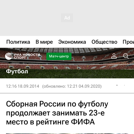
Политика
В мире
Экономика
Общество
Про
Матч-центр
Футбол
12:16 18.09.2014
(обновлено: 12:21 04.09.2020)
Сборная России по футболу
продолжает занимать 23-е
место в рейтинге ФИФА