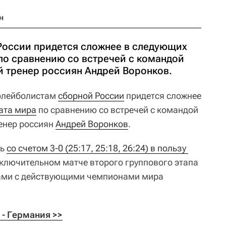
н
оссии придется сложнее в следующих
по сравнению со встречей с командой
й тренер россиян Андрей Воронков.
лейболистам
сборной России
придется сложнее
ата мира
по сравнению со встречей с командой
енер россиян
Андрей Воронков
.
сь
со счетом 3-0 (25:17, 25:18, 26:24) в пользу 
аключительном матче второго группового этапа
лами с действующими чемпионами мира
- Германия >>