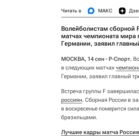
Читать в
МАКС
Дзе
Волейболистам сборной Р
матчах чемпионата мира 
Германии, заявил главны
МОСКВА, 14 сен - Р-Спорт.
Во
в следующих матчах
чемпион
Германии, заявил главный тр
Встреча группы F завершила
россиян
. Сборная России в з
в воскресенье померится си
бразильцами.
Лучшие кадры матча Россия 