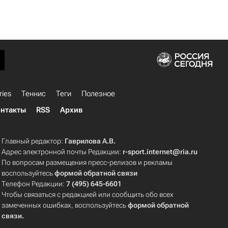
ries
Теннис
Теги
Полезное
нтакты
RSS
Архив
Главный редактор:
Гаврилова А.В.
Адрес электронной почты Редакции:
r-sport.internet@ria.ru
По вопросам размещения пресс-релизов и рекламы
воспользуйтесь
формой обратной связи
Телефон Редакции:
7 (495) 645-6601
Чтобы связаться с редакцией или сообщить обо всех
замеченных ошибках, воспользуйтесь
формой обратной
связи
.