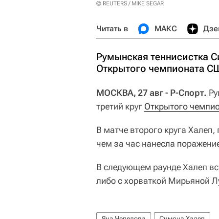
© REUTERS / MIKE SEGAR
Читать в
МАКС
Дзе
Румынская теннисистка С
Открытого чемпионата СШ
МОСКВА, 27 авг - Р-Спорт.
Ру
третий круг
Открытого чемпи
В матче второго круга Халеп,
чем за час нанесла поражение 
В следующем раунде Халеп вс
либо с хорваткой Мирьяной Л
Яна Чепелова
Симона Халеп