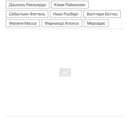
Даниэль Риккьярдо
Кими Райкконен
Себастьян Феттель
Нико Росберг
Валттери Боттас
Фелипе Масса
Фернандо Алонсо
Мерседес