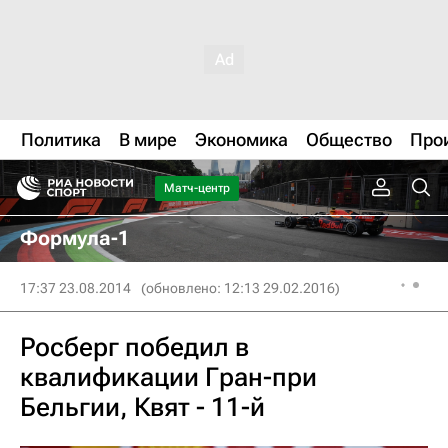
Политика
В мире
Экономика
Общество
Про
Матч-центр
Формула-1
17:37 23.08.2014
(обновлено: 12:13 29.02.2016)
Росберг победил в
квалификации Гран-при
Бельгии, Квят - 11-й