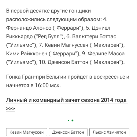
В первой десятке другие гонщики
расположились следующим образом: 4.
Фернандо Алонсо ("Феррари"), 5. Дэниел
Риккьярдо ("Ред Булл"), 6. Вальттери Боттас
("Уильямс"), 7. Кевин Магнуссен ("Макларен"),
Кими Райкконен ("Феррари"), 9. Фелипе Масса
("Уильямс"), 10. Дженсон Баттон ("Макларен").
Гонка Гран-при Бельгии пройдет в воскресенье и
начнется в 16:00 мск.
Личный и командный зачет сезона 2014 года 
>>>
Кевин Магнуссен
Дженсон Баттон
Льюис Хэмилтон