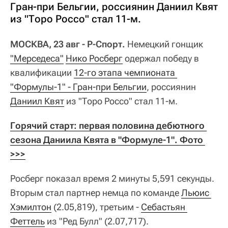
Гран-при Бельгии, россиянин Даниил Квят
из "Торо Россо" стал 11-м.
МОСКВА, 23 авг - Р-Спорт.
Немецкий гонщик
"Мерседеса"
Нико Росберг
одержал победу в
квалификации
12-го этапа чемпионата 
"Формулы-1" - Гран-при Бельгии
, россиянин
Даниил Квят
из "Торо Россо" стал 11-м.
Горячий старт: первая половина дебютного 
сезона Даниила Квята в "Формуле-1". Фото 
>>>
Росберг показал время 2 минуты 5,591 секунды.
Вторым стал партнер немца по команде
Льюис 
Хэмилтон
(2.05,819), третьим -
Себастьян 
Феттель
из "Ред Булл" (2.07,717).