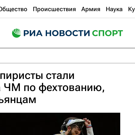
Общество
Происшествия
Армия
Наука
Ку
пиристы стали
а ЧМ по фехтованию,
льянцам