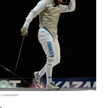
и в медиабанк
н