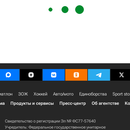
иатлон
ЗОЖ
Хоккей
Авто/мото
Единоборства
Sport sto
ма
Продукты и сервисы
Пресс-центр
Об агентстве
Ко
Свидетельство о регистрации Эл № ФС77-57640
Учредитель: Федеральное государственное унитарное