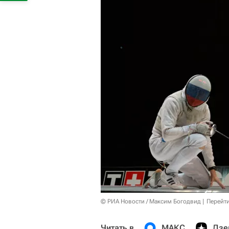
© РИА Новости / Максим Богодвид
Перейт
Читать в
МАКС
Дзе