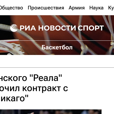
Общество
Происшествия
Армия
Наука
Ку
Баскетбол
ского "Реала"
чил контракт с
икаго"