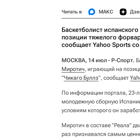
Читать в
МАКС
Дзе
Баскетболист испанского
позиции тяжелого форвард
сообщает Yahoo Sports со
МОСКВА, 14 июл - Р-Спорт.
Б
Миротич
, играющий на позиц
"
Чикаго Буллз
", сообщает
Yah
По информации портала, 23-л
молодежную сборную Испании
условиям которого он зарабо
Миротич в составе "Реала" д
раз признавался самым ценны