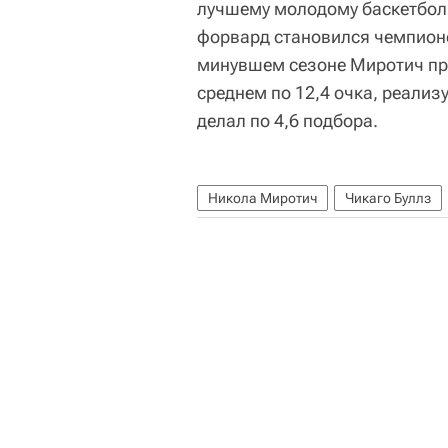
лучшему молодому баскетболи
форвард становился чемпион
минувшем сезоне Миротич про
среднем по 12,4 очка, реализ
делал по 4,6 подбора.
Никола Миротич
Чикаго Буллз