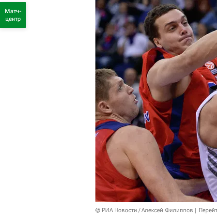
Матч-
центр
© РИА Новости / Алексей Филиппов
Перейт