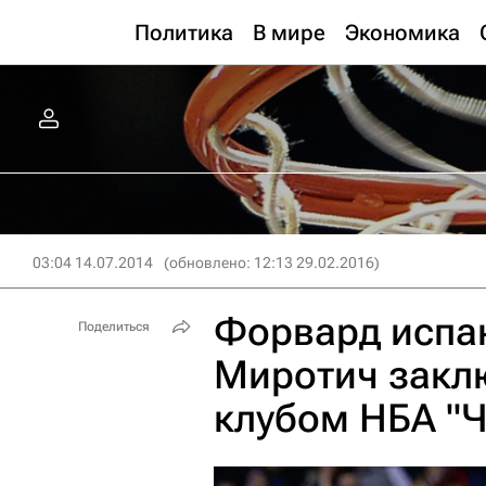
Политика
В мире
Экономика
03:04 14.07.2014
(обновлено: 12:13 29.02.2016)
Форвард испан
Поделиться
Миротич заклю
клубом НБА "Ч