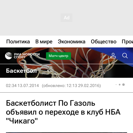
Политика
В мире
Экономика
Общество
Про
Матч-центр
Баскетбол
02:34 13.07.2014
(обновлено: 12:13 29.02.2016)
Баскетболист По Газоль
объявил о переходе в клуб НБА
"Чикаго"