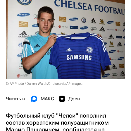
© AP Photo / Darren Walsh/Chelsea via AP Images
Читать в
МАКС
Дзен
Футбольный клуб "Челси" пополнил
состав хорватским полузащитником
Марио Пашаличем, сообщается на