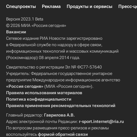
Спецпроекты
Реклама
Продукты и сервисы
Пресс-ц
Версия 2023.1 Beta
© 2026 МИА «Россия сегодня»
Вакансии
Сетевое издание РИА Новости зарегистрировано
в Федеральной службе по надзору в сфере связи,
информационных технологий и массовых коммуникаций
(Роскомнадзор) 08 апреля 2014 года.
Свидетельство о регистрации Эл № ФС77-57640
Учредитель: Федеральное государственное унитарное
предприятие Международное информационное агентство
«Россия сегодня»
(МИА «Россия сегодня»).
Правила использования материалов
Политика конфиденциальности
Правила применения рекомендательных технологий
Главный редактор:
Гаврилова А.В.
Адрес электронной почты Редакции:
r-sport.internet@ria.ru
По вопросам размещения пресс-релизов и рекламы
воспользуйтесь
формой обратной связи