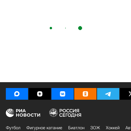
Футбол
Фигурное катание
Биатлон
ЗОЖ
Хоккей
Ав