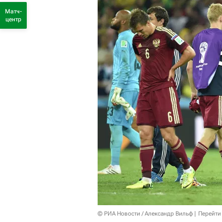
Матч-
центр
© РИА Новости / Александр Вильф
Перейти