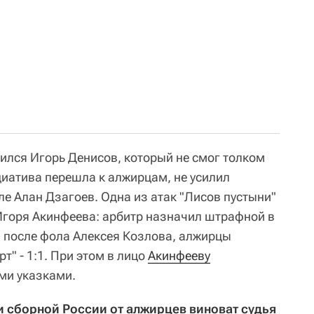
вился Игорь Денисов, который не смог толком
циатива перешла к алжирцам, не усилил
е Алан Дзагоев. Одна из атак "Лисов пустыни"
Игоря Акинфеева: арбитр назначил штрафной в
и после фола Алексея Козлова, алжирцы
т" - 1:1. При этом в лицо
Акинфееву
ми указками.
 сборной России от алжирцев виноват судья 