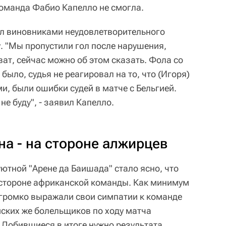
команда Фабио Капелло не смогла.
ал виновниками неудовлетворительного
. "Мы пропустили гол после нарушения,
ват, сейчас можно об этом сказать. Фола со
было, судья не реагировал на то, что (Игоря)
и, были ошибки судей в матче с Бельгией.
не буду", - заявил Капелло.
а - на стороне алжирцев
ютной "Арене да Баишада" стало ясно, что
 стороне африканской команды. Как минимум
и громко выражали свои симпатии к команде
ских же болельщиков по ходу матча
 Добившиеся в итоге нужно результата