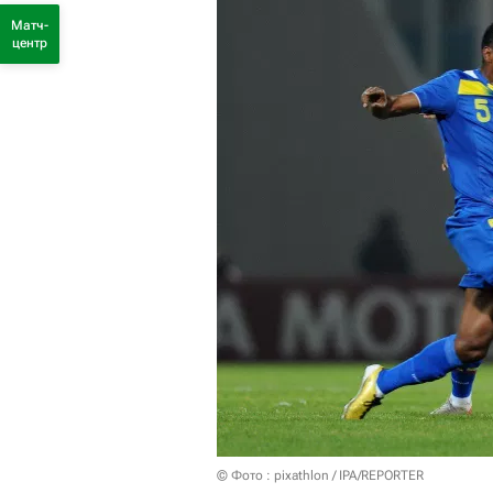
Матч-
центр
© Фото : pixathlon / IPA/REPORTER