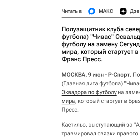
Читать в
МАКС
Дзе
Полузащитник клуба севе
футбола) "Чивас" Осваль
футболу на замену Сегунд
мира, который стартует в
Франс Пресс.
МОСКВА, 9 июн - Р-Спорт.
По
(Главная лига футбола) "Чив
Эквадора по футболу
на заме
мира
, который стартует в Бр
Пресс
.
Кастильо, выступающий за "А
травмировал связки правого 