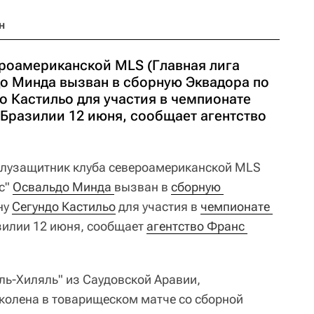
н
роамериканской MLS (Главная лига
до Минда вызван в сборную Эквадора по
о Кастильо для участия в чемпионате
 Бразилии 12 июня, сообщает агентство
лузащитник клуба североамериканской MLS
ас"
Освальдо Минда 
вызван в
сборную 
ну
Сегундо Кастильо
для участия в
чемпионате 
азилии 12 июня, сообщает
агентство Франс 
ль-Хиляль" из Саудовской Аравии,
колена в товарищеском матче со сборной