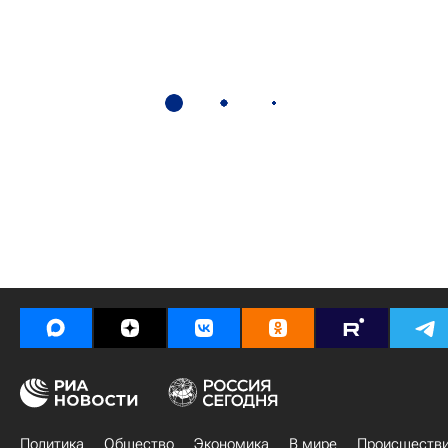
Политика
Общество
Экономика
В мире
Происшеств