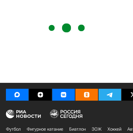
Футбол
Фигурное катание
Биатлон
ЗОЖ
Хоккей
Ав