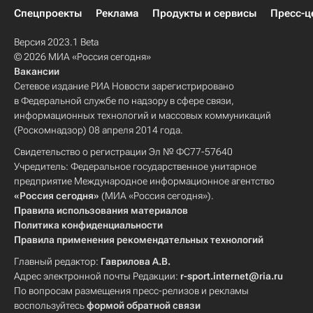
Спецпроекты
Реклама
Продукты и сервисы
Пресс-ц
Версия 2023.1 Beta
© 2026 МИА «Россия сегодня»
Вакансии
Сетевое издание РИА Новости зарегистрировано
в Федеральной службе по надзору в сфере связи,
информационных технологий и массовых коммуникаций
(Роскомнадзор) 08 апреля 2014 года.
Свидетельство о регистрации Эл № ФС77-57640
Учредитель: Федеральное государственное унитарное
предприятие Международное информационное агентство
«Россия сегодня»
(МИА «Россия сегодня»).
Правила использования материалов
Политика конфиденциальности
Правила применения рекомендательных технологий
Главный редактор:
Гаврилова А.В.
Адрес электронной почты Редакции:
r-sport.internet@ria.ru
По вопросам размещения пресс-релизов и рекламы
воспользуйтесь
формой обратной связи