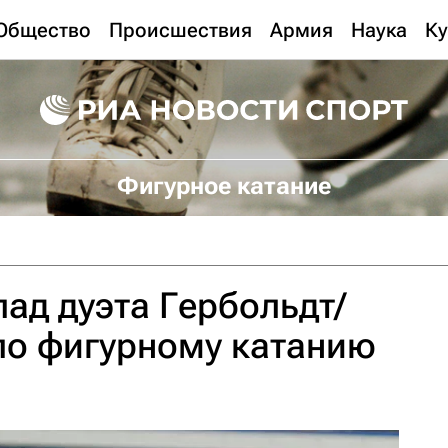
Общество
Происшествия
Армия
Наука
Ку
Фигурное катание
пад дуэта Гербольдт/
 по фигурному катанию