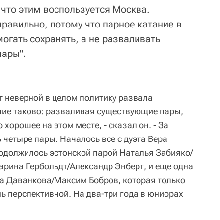
 что этим воспользуется Москва.
правильно, потому что парное катание в
огать сохранять, а не разваливать
пары".
т неверной в целом политику развала
ние таково: разваливая существующие пары,
 хорошее на этом месте, - сказал он. - За
 четыре пары. Началось все с дуэта Вера
одолжилось эстонской парой Наталья Забияко/
арина Гербольдт/Александр Энберт, и еще одна
са Даванкова/Максим Бобров, которая только
ь перспективной. На два-три года в юниорах