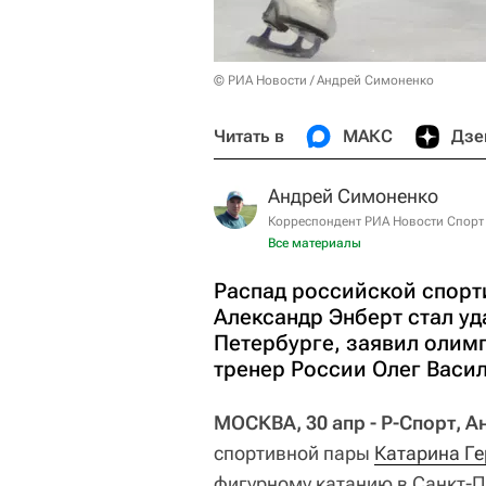
© РИА Новости / Андрей Симоненко
Читать в
МАКС
Дзе
Андрей Симоненко
Корреспондент РИА Новости Спорт
Все материалы
Распад российской спорт
Александр Энберт стал уд
Петербурге, заявил олим
тренер России Олег Васил
МОСКВА, 30 апр - Р-Спорт, 
спортивной пары
Катарина Ге
фигурному катанию в Санкт-П