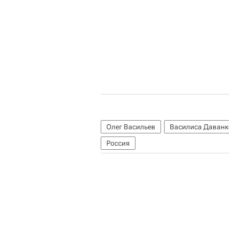
Олег Васильев
Василиса Даванк
Россия