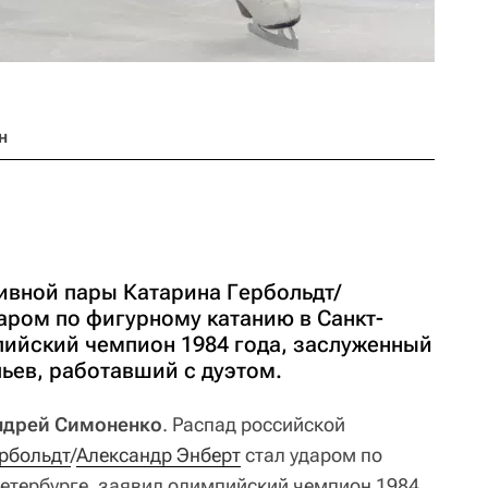
н
ивной пары Катарина Гербольдт/
аром по фигурному катанию в Санкт-
пийский чемпион 1984 года, заслуженный
ьев, работавший с дуэтом.
Андрей Симоненко
. Распад российской
рбольдт
/
Александр Энберт
стал ударом по
етербурге, заявил олимпийский чемпион 1984