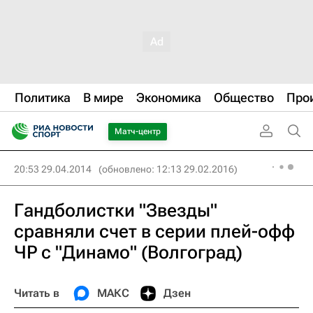
Политика
В мире
Экономика
Общество
Про
Матч-центр
20:53 29.04.2014
(обновлено: 12:13 29.02.2016)
Гандболистки "Звезды"
сравняли счет в серии плей-офф
ЧР с "Динамо" (Волгоград)
Читать в
МАКС
Дзен