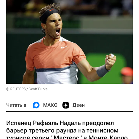
© REUTERS / Geoff Burke
Читать в
МАКС
Дзен
Испанец Рафаэль Надаль преодолел
барьер третьего раунда на теннисном
турнире серии "Мастерс" в Монте-Карло