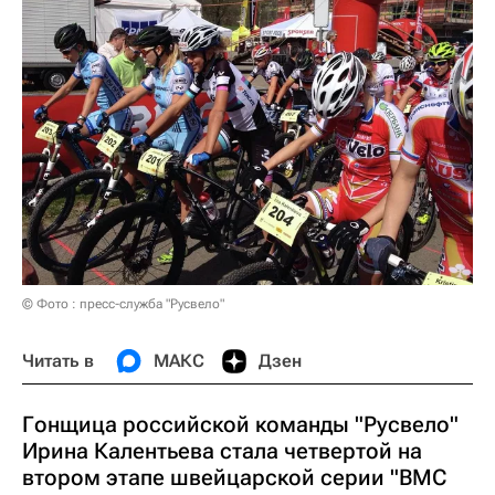
© Фото : пресс-служба "Русвело"
Читать в
МАКС
Дзен
Гонщица российской команды "Русвело"
Ирина Калентьева стала четвертой на
втором этапе швейцарской серии "BMC