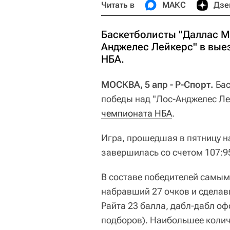
Читать в
МАКС
Дзе
Баскетболисты "Даллас М
Анджелес Лейкерс" в вые
НБА.
МОСКВА, 5 апр - Р-Спорт.
Бас
победы над "Лос-Анджелес Л
чемпионата НБА
.
Игра, прошедшая в пятницу на
завершилась со счетом 107:95 (
В составе победителей самым
набравший 27 очков и сделавш
Райта 23 балла, дабл-дабл о
подборов). Наибольшее коли