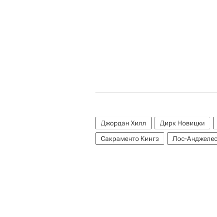
Джордан Хилл
Дирк Новицки
Сакраменто Кингз
Лос-Анджелес