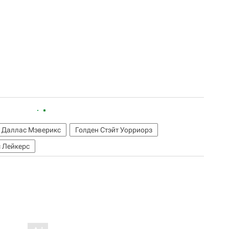
Даллас Мэверикс
Голден Стэйт Уорриорз
 Лейкерс