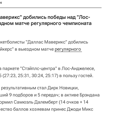
н
аверикс" добились победы над "Лос-
здном матче регулярного чемпионата
кетболисты "Даллас Маверикс" добились
ейкерс" в выездном матче
регулярного 
 паркете "Стэйплс-центра" в Лос-Анджелесе,
27:23, 25:31, 30:24, 25:17) в пользу гостей.
 результативным стал Дирк Новицки,
ий 9 подборов и 5 передач; в активе Брэндана
формил Самюэль Далемберт (14 очков + 14
чество баллов хозяевам принес Джоди Микс