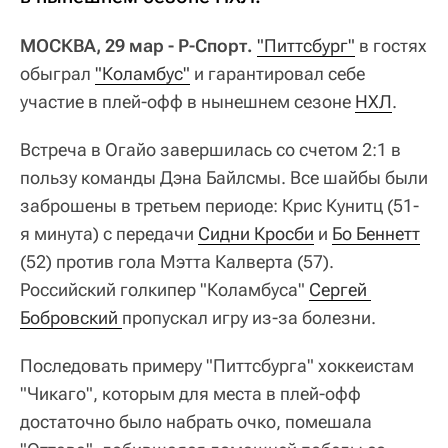
МОСКВА, 29 мар - Р-Спорт.
"Питтсбург"
в гостях
обыграл
"Коламбус"
и гарантировал себе
участие в плей-офф в нынешнем сезоне
НХЛ
.
Встреча в Огайо завершилась со счетом 2:1 в
пользу команды Дэна Байлсмы. Все шайбы были
заброшены в третьем периоде: Крис Кунитц (51-
я минута) с передачи
Сидни Кросби
и
Бо Беннетт
(52) против гола Мэтта Калверта (57).
Российский голкипер "Коламбуса"
Сергей 
Бобровский 
пропускал игру из-за болезни.
Последовать примеру "Питтсбурга" хоккеистам
"Чикаго", которым для места в плей-офф
достаточно было набрать очко, помешала