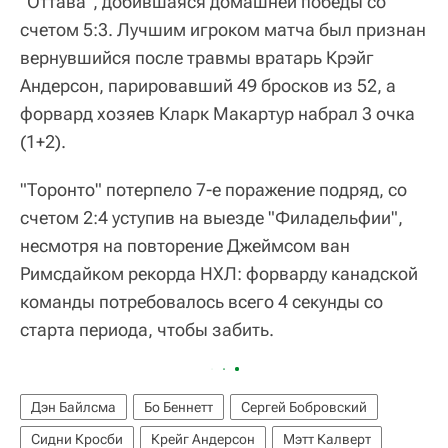
"Оттава", добившаяся домашней победы со
счетом 5:3. Лучшим игроком матча был признан
вернувшийся после травмы вратарь Крэйг
Андерсон, парировавший 49 бросков из 52, а
форвард хозяев Кларк Макартур набрал 3 очка
(1+2).
"Торонто" потерпело 7-е поражение подряд, со
счетом 2:4 уступив на выезде "Филадельфии",
несмотря на повторение Джеймсом ван
Римсдайком рекорда НХЛ: форварду канадской
команды потребовалось всего 4 секунды со
старта периода, чтобы забить.
Дэн Байлсма
Бо Беннетт
Сергей Бобровский
Сидни Кросби
Крейг Андерсон
Мэтт Калверт