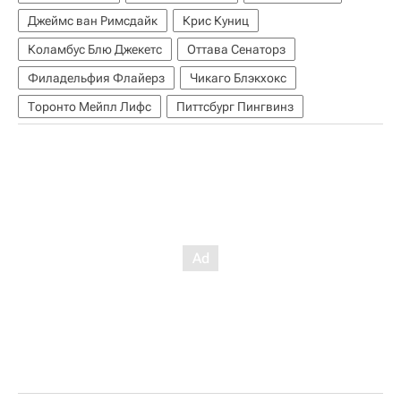
Джеймс ван Римсдайк
Крис Куниц
Коламбус Блю Джекетс
Оттава Сенаторз
Филадельфия Флайерз
Чикаго Блэкхокс
Торонто Мейпл Лифс
Питтсбург Пингвинз