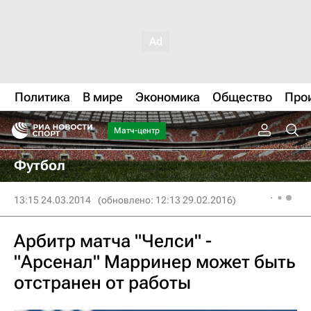
Политика
В мире
Экономика
Общество
Про
Матч-центр
Футбол
13:15 24.03.2014
(обновлено: 12:13 29.02.2016)
Арбитр матча "Челси" -
"Арсенал" Марринер может быть
отстранен от работы