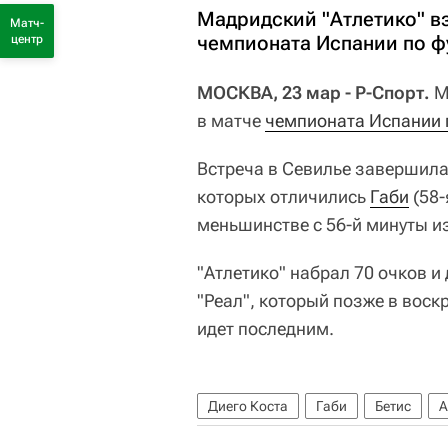
Мадридский "Атлетико" вз
Матч-
чемпионата Испании по ф
центр
МОСКВА, 23 мар - Р-Спорт.
М
в матче
чемпионата Испании 
Встреча в Севилье завершилас
которых отличились
Габи
(58-
меньшинстве с 56-й минуты и
"Атлетико" набрал 70 очков 
"Реал", который позже в воскр
идет последним.
Диего Коста
Габи
Бетис
А