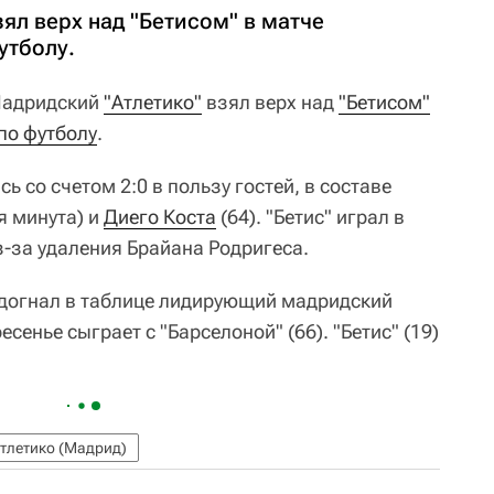
ял верх над "Бетисом" в матче
утболу.
адридский
"Атлетико"
взял верх над
"Бетисом"
по футболу
.
ь со счетом 2:0 в пользу гостей, в составе
я минута) и
Диего Коста
(64). "Бетис" играл в
з-за удаления Брайана Родригеса.
и догнал в таблице лидирующий мадридский
есенье сыграет с "Барселоной" (66). "Бетис" (19)
тлетико (Мадрид)