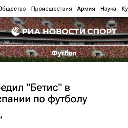
Общество
Происшествия
Армия
Наука
Ку
Футбол
едил "Бетис" в
пании по футболу
н