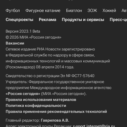
Футбол
Фигурное катание
Биатлон
ЗОЖ
Хоккей
Ав
Спецпроекты
Реклама
Продукты и сервисы
Пресс-ц
Версия 2023.1 Beta
© 2026 МИА «Россия сегодня»
Вакансии
Сетевое издание РИА Новости зарегистрировано
в Федеральной службе по надзору в сфере связи,
информационных технологий и массовых коммуникаций
(Роскомнадзор) 08 апреля 2014 года.
Свидетельство о регистрации Эл № ФС77-57640
Учредитель: Федеральное государственное унитарное
предприятие Международное информационное агентство
«Россия сегодня»
(МИА «Россия сегодня»).
Правила использования материалов
Политика конфиденциальности
Правила применения рекомендательных технологий
Главный редактор:
Гаврилова А.В.
Адрес электронной почты Редакции:
r-sport.internet@ria.ru