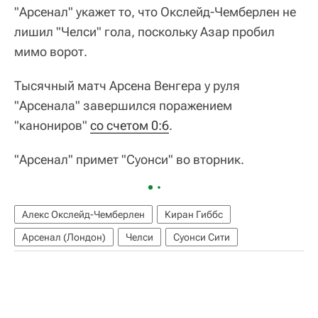
"Арсенал" укажет то, что Окслейд-Чемберлен не
лишил "Челси" гола, поскольку Азар пробил
мимо ворот.
Тысячный матч Арсена Венгера у руля
"Арсенала" завершился поражением
"канониров"
со счетом 0:6
.
"Арсенал" примет "Суонси" во вторник.
Алекс Окслейд-Чемберлен
Киран Гиббс
Арсенал (Лондон)
Челси
Суонси Сити