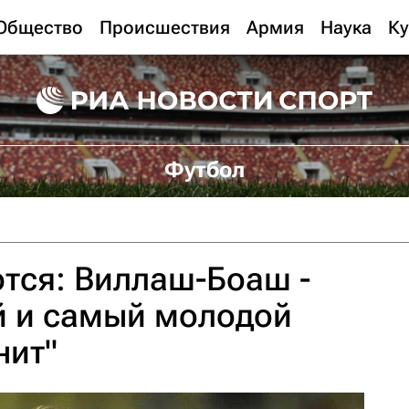
Общество
Происшествия
Армия
Наука
Ку
Футбол
тся: Виллаш-Боаш -
й и самый молодой
нит"