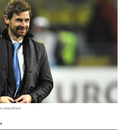
 в медиабанк
н