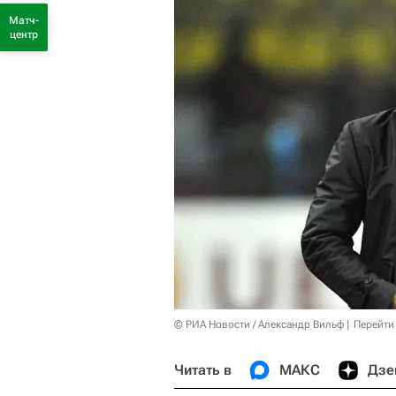
Матч-
центр
© РИА Новости / Александр Вильф
Перейти
Читать в
МАКС
Дзе