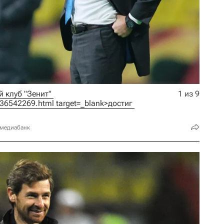
Во вторник, 18 марта, футбольный клуб "Зенит" 
1 из 9
/736542269.html target=_blank>достиг 
 медиабанк