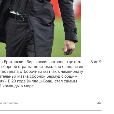
а Британские Виргинские острова, где стал
3 из 9
 сборной страны, но формально являлся ее
твовала в отборочных матчах к чемпионату
ительных матча сборной Бермуд с общим
стях). В 23 года Виллаш-Боаш стал самым
 команды в мире.
 в медиабанк