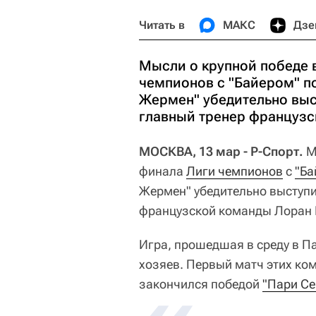
Читать в
МАКС
Дзе
Мысли о крупной победе 
чемпионов с "Байером" п
Жермен" убедительно выст
главный тренер французс
МОСКВА, 13 мар - Р-Спорт.
М
финала
Лиги чемпионов
с
"Ба
Жермен" убедительно выступит
французской команды Лоран 
Игра, прошедшая в среду в П
хозяев. Первый матч этих ком
закончился победой
"Пари С