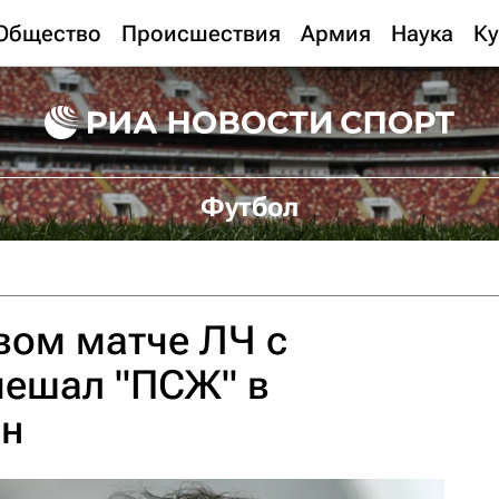
Общество
Происшествия
Армия
Наука
Ку
Футбол
вом матче ЛЧ с
мешал "ПСЖ" в
ан