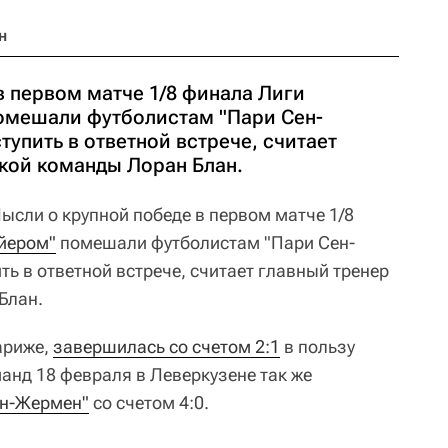
н
в первом матче 1/8 финала Лиги
омешали футболистам "Пари Сен-
упить в ответной встрече, считает
кой команды Лоран Блан.
ысли о крупной победе в первом матче 1/8
йером"
помешали футболистам "Пари Сен-
ь в ответной встрече, считает главный тренер
Блан.
ариже,
завершилась со счетом 2:1
в пользу
анд 18 февраля в Леверкузене так же
ен-Жермен"
со счетом 4:0.