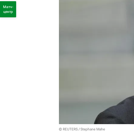
Матч-
центр
© REUTERS / Stephane Mahe