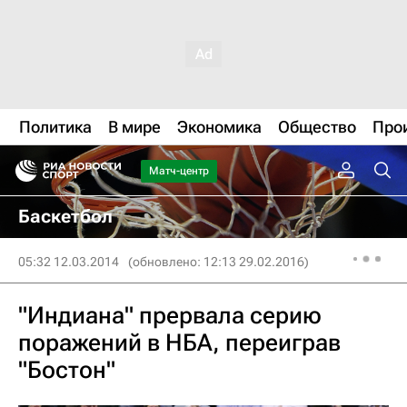
Политика
В мире
Экономика
Общество
Про
Матч-центр
Баскетбол
05:32 12.03.2014
(обновлено: 12:13 29.02.2016)
"Индиана" прервала серию
поражений в НБА, переиграв
"Бостон"