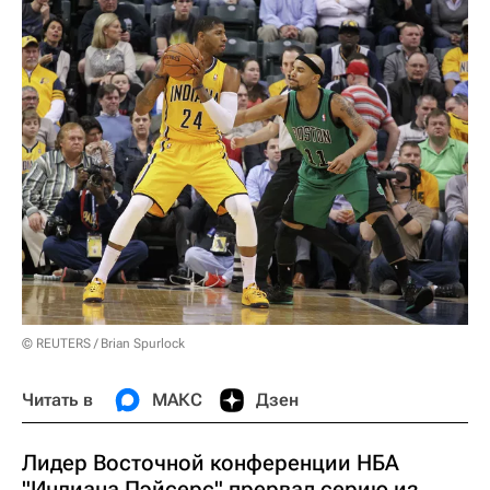
© REUTERS / Brian Spurlock
Читать в
МАКС
Дзен
Лидер Восточной конференции НБА
"Индиана Пэйсерс" прервал серию из