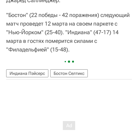
Джаред Саллинджер.
"Бостон" (22 победы - 42 поражения) следующий
матч проведет 12 марта на своем паркете с
"Нью-Йорком" (25-40). "Индиана" (47-17) 14
марта в гостях померится силами с
"Филадельфией" (15-48).
Индиана Пэйсерс
Бостон Селтикс