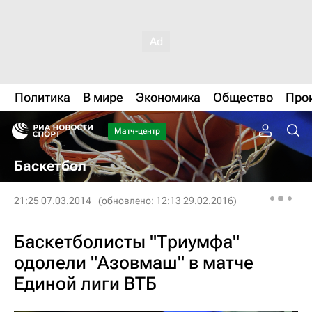
Политика
В мире
Экономика
Общество
Про
Матч-центр
Баскетбол
21:25 07.03.2014
(обновлено: 12:13 29.02.2016)
Баскетболисты "Триумфа"
одолели "Азовмаш" в матче
Единой лиги ВТБ