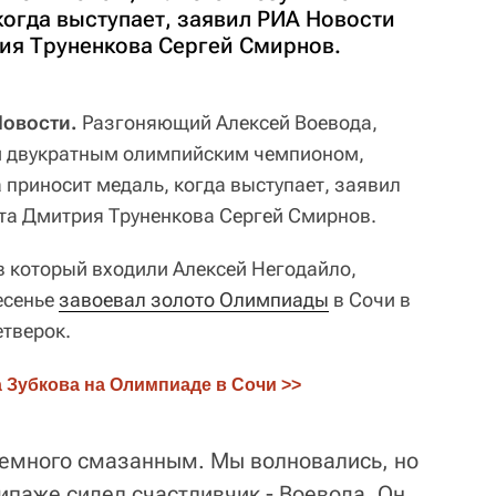
когда выступает, заявил РИА Новости
ия Труненкова Сергей Смирнов.
Новости.
Разгоняющий Алексей Воевода,
чи двукратным олимпийским чемпионом,
 приносит медаль, когда выступает, заявил
та Дмитрия Труненкова Сергей Смирнов.
в который входили Алексей Негодайло,
есенье
завоевал золото Олимпиады
в Сочи в
тверок.
а Зубкова на Олимпиаде в Сочи >>
немного смазанным. Мы волновались, но
кипаже сидел счастливчик - Воевода. Он