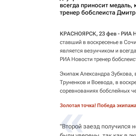
всегда приносит медаль, 
тренер бобслеиста Дмитр
КРАСНОЯРСК, 23 фев - РИА 
ставший в воскресенье в Со
является везунчиком и всегда
РИА Новости тренер бобслеис
Экипаж Александра Зубкова, 
Труненков и Воевода, в воскр
соревнованиях бобслейных че
Золотая точка! Победа экипаж
"Второй заезд получился 
были уверены, так как в э