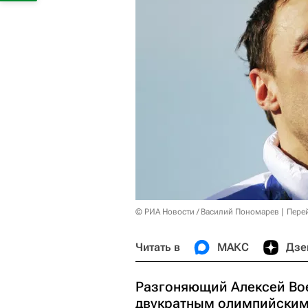
© РИА Новости / Василий Пономарев
Пере
Читать в
МАКС
Дзе
Разгоняющий Алексей Вое
двукратным олимпийским