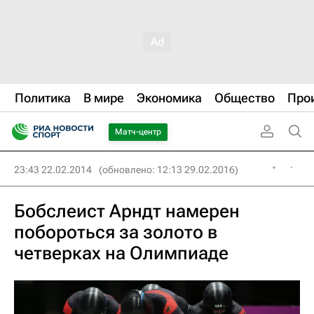
Политика
В мире
Экономика
Общество
Про
Матч-центр
23:43 22.02.2014
(обновлено: 12:13 29.02.2016)
Бобслеист Арндт намерен
побороться за золото в
четверках на Олимпиаде