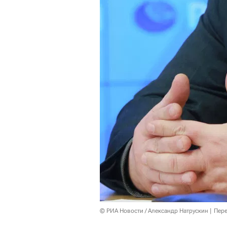
© РИА Новости / Александр Натрускин
Пере