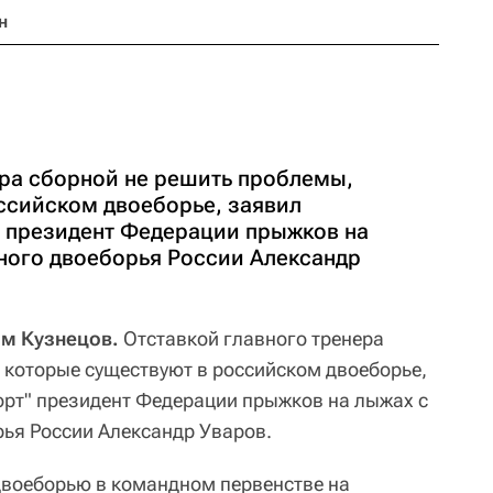
н
ера сборной не решить проблемы,
ссийском двоеборье, заявил
" президент Федерации прыжков на
ного двоеборья России Александр
им Кузнецов.
Отставкой главного тренера
 которые существуют в российском двоеборье,
орт" президент Федерации прыжков на лыжах с
ья России Александр Уваров.
двоеборью в командном первенстве на