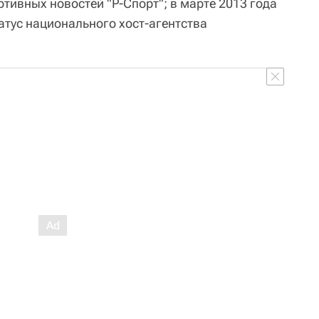
ртивных новостей "Р-Спорт"; в марте 2013 года
атус национального хост-агентства