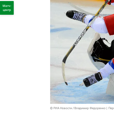
Матч-
центр
© РИА Новости / Владимир Федоренко
Пер