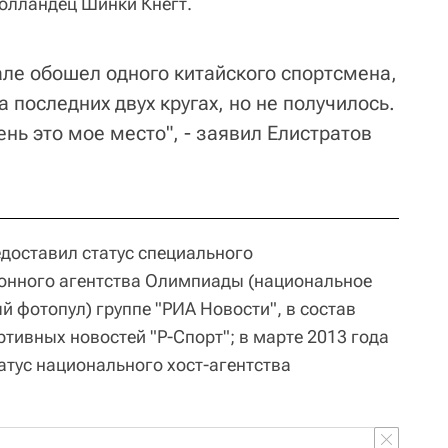
олландец Шинки Кнегт.
але обошел одного китайского спортсмена,
 последних двух кругах, но не получилось.
нь это мое место", - заявил Елистратов
едоставил статус специального
нного агентства Олимпиады (национальное
й фотопул) группе "РИА Новости", в состав
ртивных новостей "Р-Спорт"; в марте 2013 года
атус национального хост-агентства