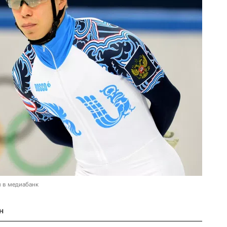
и в медиабанк
н