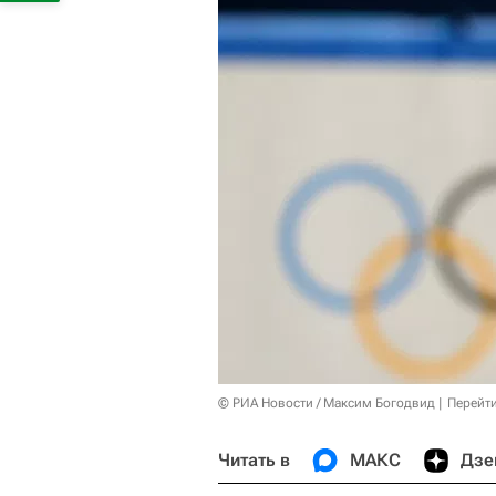
© РИА Новости / Максим Богодвид
Перейт
Читать в
МАКС
Дзе