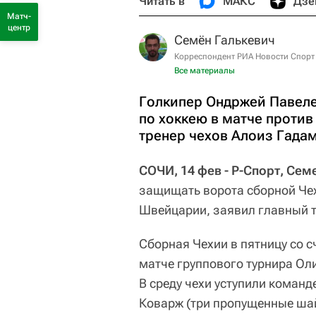
Читать в
МАКС
Дзе
Матч-
центр
Семён Галькевич
Корреспондент РИА Новости Спорт
Все материалы
Голкипер Ондржей Павеле
по хоккею в матче проти
тренер чехов Алоиз Гада
СОЧИ, 14 фев - Р-Спорт, Сем
защищать ворота сборной Чех
Швейцарии, заявил главный т
Сборная Чехии в пятницу со 
матче группового турнира Ол
В среду чехи уступили команде
Коварж (три пропущенные шай