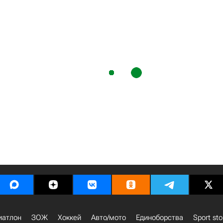
иатлон
ЗОЖ
Хоккей
Авто/мото
Единоборства
Sport sto