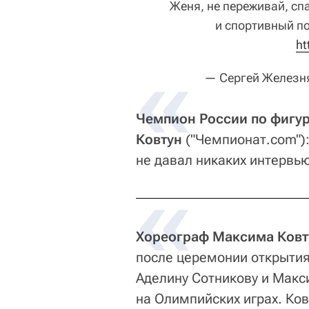
Женя, не переживай, сп
и спортивный п
ht
— Сергей Железня
Чемпион России по фигу
Ковтун
("Чемпионат.com"):
не давал никаких интервью
Хореограф Максима Ковт
после церемонии открытия 
Аделину Сотникову и Макс
на Олимпийских играх. Ко