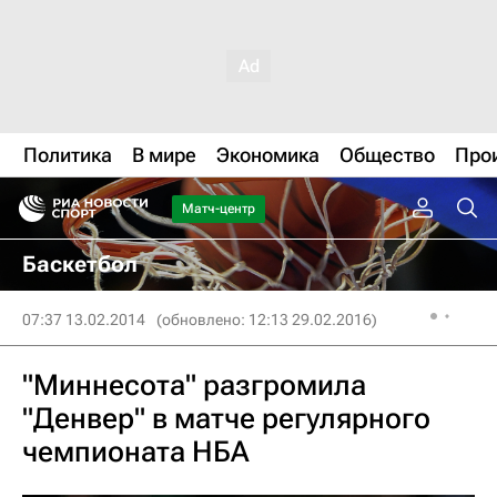
Политика
В мире
Экономика
Общество
Про
Матч-центр
Баскетбол
07:37 13.02.2014
(обновлено: 12:13 29.02.2016)
"Миннесота" разгромила
"Денвер" в матче регулярного
чемпионата НБА