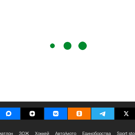
иатлон
ЗОЖ
Хоккей
Авто/мото
Единоборства
Sport sto