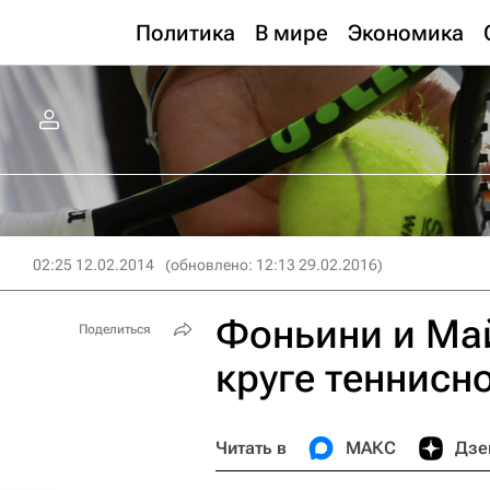
Политика
В мире
Экономика
02:25 12.02.2014
(обновлено: 12:13 29.02.2016)
Фоньини и Май
Поделиться
круге теннисн
Читать в
МАКС
Дзе