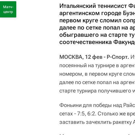
Итальянский теннисист Ф
Матч-
аргентинском городе Буэ
центр
первом круге сломил соп
далее по сетке попал на 
обыгравшего на старте ту
соотечественника Факунд
МОСКВА, 12 фев - Р-Спорт.
И
посеянный на турнире в арге
номером, в первом круге сло
далее по сетке попал на арге
старте турнира получившего w
Фоньини для победы над Райст
сетах - 7:5, 6:2. Столько же 
заставить зачехлить ракетку Ар