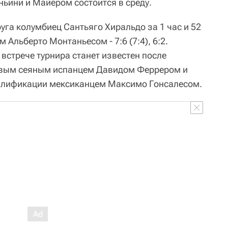
ньини и Майером состоится в среду.
уга колумбиец Сантьяго Хиральдо за 1 час и 52
 Альберто Монтаньесом - 7:6 (7:4), 6:2.
встрече турнира станет известен после
рвым сеяным испанцем Давидом Феррером и
алификации мексиканцем Максимо Гонсалесом.