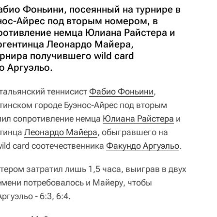
абио Фоньини, посеянный на турнире в
нос-Айрес под вторым номером, в
ротивление немца Юлиана Райстера и
аргентинца Леонардо Майера,
рнира получившего wild card
о Аргуэльо.
тальянский теннисист
Фабио Фоньини
,
нтинском городе Буэнос-Айрес под вторым
мил сопротивление немца
Юлиана Райстера
и
нтинца
Леонардо Майера
, обыгравшего на
ild card соотечественника
Факундо Аргуэльо
.
ером затратил лишь 1,5 часа, выиграв в двух
времени потребовалось и Майеру, чтобы
гуэльо - 6:3, 6:4.