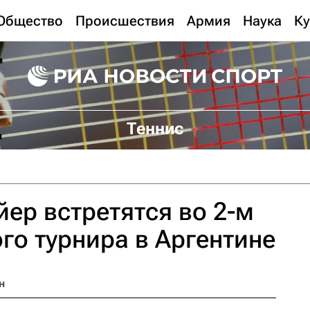
Общество
Происшествия
Армия
Наука
Ку
Теннис
ер встретятся во 2-м
ого турнира в Аргентине
н