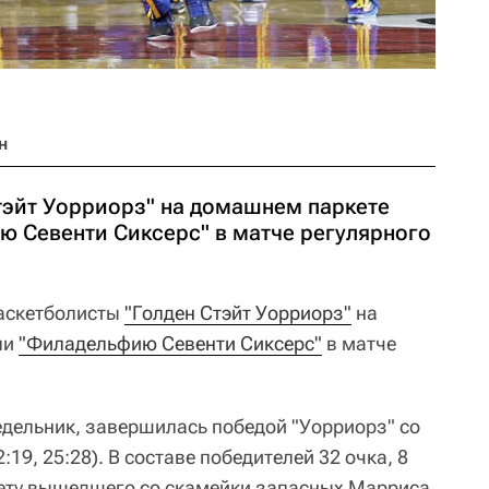
н
тэйт Уорриорз" на домашнем паркете
 Севенти Сиксерс" в матче регулярного
аскетболисты
"Голден Стэйт Уорриорз"
на
ли
"Филадельфию Севенти Сиксерс"
в матче
едельник, завершилась победой "Уорриорз" со
2:19, 25:28). В составе победителей 32 очка, 8
чету вышедшего со скамейки запасных Марриса