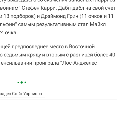
"воинам" Стефен Карри. Дабл-дабл на свой счет
и 13 подборов) и Дрэймонд Грин (11 очков и 11
ельфии" самым результативным стал Майкл
4 очка.
щей предпоследнее место в Восточной
о седьмым кряду и вторым с разницей более 40
Пенсильвании проиграла "Лос-Анджелес
олден Стэйт Уорриорз