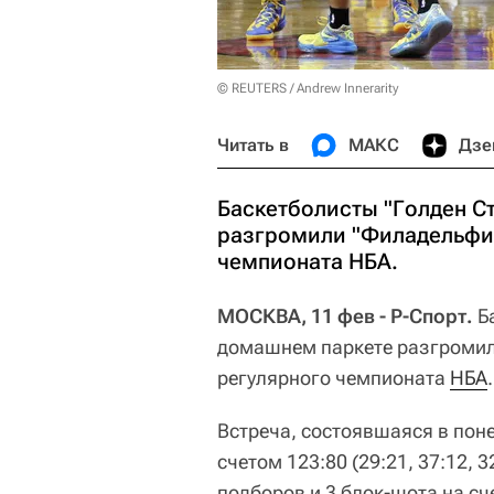
© REUTERS / Andrew Innerarity
Читать в
МАКС
Дзе
Баскетболисты "Голден С
разгромили "Филадельфию
чемпионата НБА.
МОСКВА, 11 фев - Р-Спорт.
Б
домашнем паркете разгроми
регулярного чемпионата
НБА
.
Встреча, состоявшаяся в пон
счетом 123:80 (29:21, 37:12, 3
подборов и 3 блок-шота на с