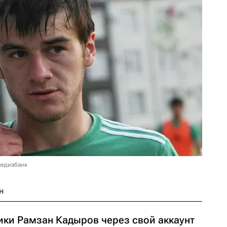
медиабанк
н
ики Рамзан Кадыров через свой аккаунт