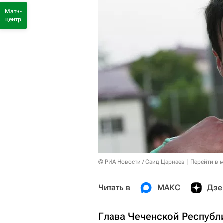
Матч-
центр
© РИА Новости / Саид Царнаев
Перейти в 
Читать в
МАКС
Дзе
Глава Чеченской Республ