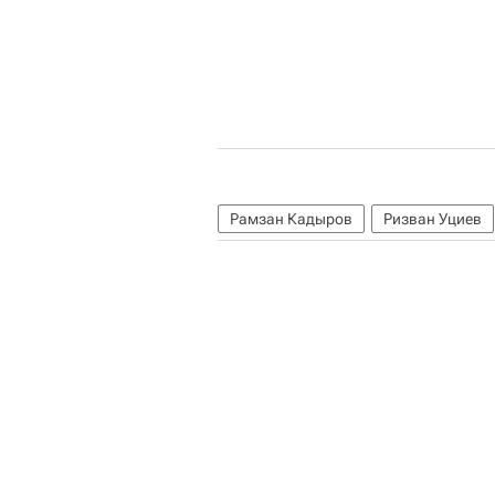
Рамзан Кадыров
Ризван Уциев