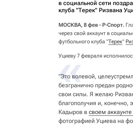
в социальной сети поздр
клуба "Терек" Ризвана Уц
МОСКВА, 8 фев - Р-Спорт.
Гла
через свой аккаунт в социаль
футбольного клуба "
Терек
"
Ри
Уциеву 7 февраля исполнилось
"Это волевой, целеустрем
безгранично предан родном
свои силы. Я желаю Ризван
благополучия и, конечно, 
Кадыров в
своем аккаунте 
фотографией Уциева на фо