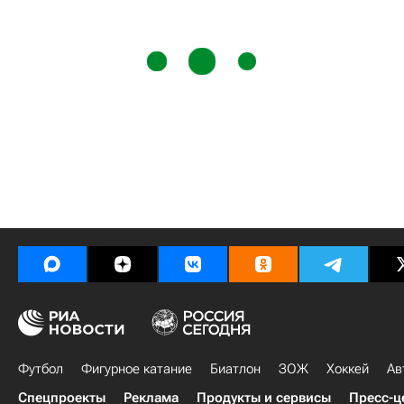
Футбол
Фигурное катание
Биатлон
ЗОЖ
Хоккей
Ав
Спецпроекты
Реклама
Продукты и сервисы
Пресс-ц