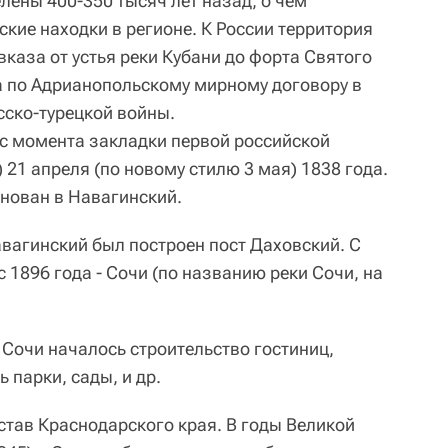
лены 400-350 тысяч лет назад, о чем
кие находки в регионе. К России территория
каза от устья реки Кубани до форта Святого
 по Адрианопольскому мирному договору в
сско-турецкой войны.
 с момента закладки первой российской
 21 апреля (по новому стилю 3 мая) 1838 года.
енован в Навагинский.
авагинский был построен пост Даховский. С
с 1896 года - Сочи (по названию реки Сочи, на
в Сочи началось строительство гостиниц,
 парки, сады, и др.
остав Краснодарского края. В годы Великой