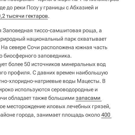
де до реки Псоу у границы с Абхазией и
,2 тысячи гектаров
.
я Заповедная тиссо-самшитовая роща, а
природный национальный парк охватывает
. На севере Сочи расположена южная часть
о биосферного заповедника.
ует более 50 источников минеральных вод
ого профиля. С давних времен наибольшую
тно-хлоридно-натриевые воды Мацесты. В
ироко используются сероводородные и
очи обладает также большими
запасами 
кое месторождение иловых лечебных грязей,
районе города, занимает площадь около
400 