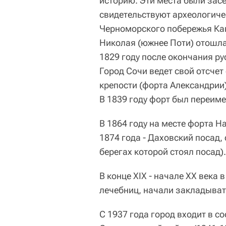
историю. Эти места были засе
свидетельствуют археологичес
Черноморского побережья Кав
Николая (южнее Поти) отошла
1829 году после окончания ру
Город Сочи ведет свой отсчет
крепости (форта Александрии)
В 1839 году форт был переим
В 1864 году на месте форта Н
1874 года - Даховский посад, 
берегах которой стоял посад).
В конце XIX - начале XX века 
лечебниц, начали закладывать
С 1937 года город входит в с