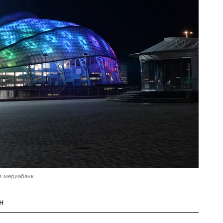
в медиабанк
н