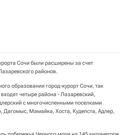
курорта Сочи были расширены за счет
Лазаревского районов.
ного образования город-курорт Сочи, так
входят четыре района - Лазаревский,
Адлерский с многочисленными поселками
, Дагомыс, Мамайка, Хоста, Кудепста, Адлер,
ль побережья Черного моря на 145 километров