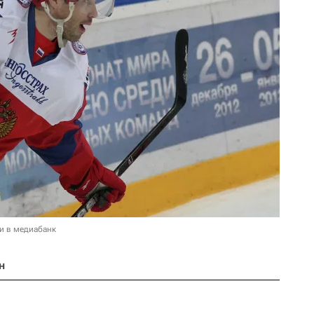
и в медиабанк
н