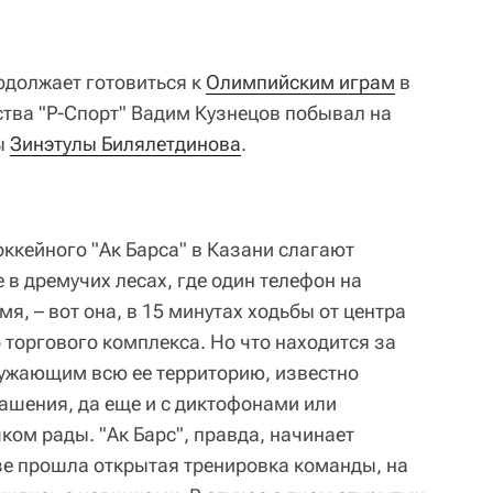
одолжает готовиться к
Олимпийским играм
в
ства "Р-Спорт" Вадим Кузнецов побывал на
ы
Зинэтулы Билялетдинова
.
ккейного "Ак Барса" в Казани слагают
е в дремучих лесах, где один телефон на
мя, – вот она, в 15 минутах ходьбы от центра
 торгового комплекса. Но что находится за
ужающим всю ее территорию, известно
лашения, да еще и с диктофонами или
ом рады. "Ак Барс", правда, начинает
базе прошла открытая тренировка команды, на