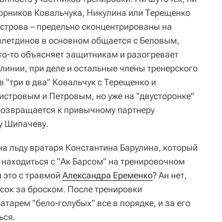
борников Ковальчука, Никулина или Терещенко
строва – предельно сконцентрированы на
летдинов в основном общается с Беловым,
о-то объясняет защитникам и разогревает
линии, при деле и остальные члены тренерского
 "три в два" Ковальчук с Терещенко и
истровым и Петровым, но уже на "двусторонке"
возвращается к привычному партнеру
у Шипачеву.
а льду вратаря Константина Барулина, который
 находиться с "Ак Барсом" на тренировочном
и это с травмой
Александра Еременко
? Ан нет,
осок за броском. После тренировки
атарем "бело-голубых" все в порядке, и за его
ься.