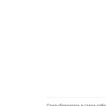
Сразу бросилась в глаза собр