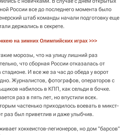
ились с новичками. В случае с днем открытых
ной России все до последнего момента было
енерский штаб команды начали подготовку еще
етали держались в секрете.
оккею на зимних Олимпийских играх >>>
такие морозы, что на улицу лишний раз
тельно, что сборная России отказалась от
стадионе. И все же за час до обеда у ворот
но. Журналистов, фотографов, операторов с
щиков набилось в КПП, как сельди в бочке.
ается раз в пять лет, но впустили всех.
торым частенько приходилось воевать в микст-
от раз был приветлив и даже улыбчив.
живает хоккеистов-легионеров, но дом "барсов"