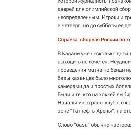
которой журналисты познаком
дверей для олимпийской сбор
неопределенным. Игроки и тр
в четверг, но до субботы ее д
Справка: сборная России по х
В Казани уже несколько дней 
выходить не хочется. Неудиви
проведения матча по бенди на 
базы казанцев было многолюд
камерами да и простых болель
Были и те, кто на хоккей выбир
Начальник охраны клуба, с ко
зоне "Татнефть-Арены", на эт
Слово "база" обычно настора