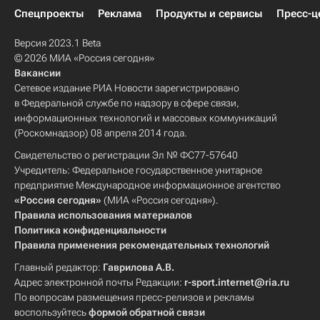
Спецпроекты
Реклама
Продукты и сервисы
Пресс-ц
Версия 2023.1 Beta
© 2026 МИА «Россия сегодня»
Вакансии
Сетевое издание РИА Новости зарегистрировано
в Федеральной службе по надзору в сфере связи,
информационных технологий и массовых коммуникаций
(Роскомнадзор) 08 апреля 2014 года.
Свидетельство о регистрации Эл № ФС77-57640
Учредитель: Федеральное государственное унитарное
предприятие Международное информационное агентство
«Россия сегодня»
(МИА «Россия сегодня»).
Правила использования материалов
Политика конфиденциальности
Правила применения рекомендательных технологий
Главный редактор:
Гаврилова А.В.
Адрес электронной почты Редакции:
r-sport.internet@ria.ru
По вопросам размещения пресс-релизов и рекламы
воспользуйтесь
формой обратной связи