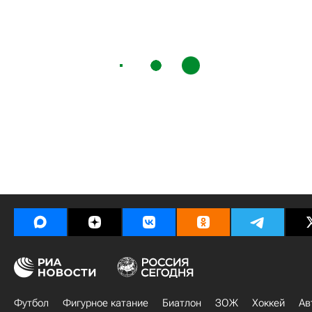
Футбол
Фигурное катание
Биатлон
ЗОЖ
Хоккей
Ав