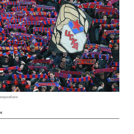
 медиабанк
н