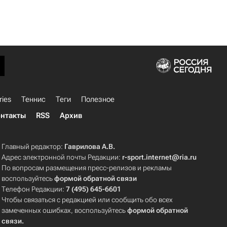
ries
Теннис
Теги
Полезное
нтакты
RSS
Архив
Главный редактор:
Гаврилова А.В.
Адрес электронной почты Редакции:
r-sport.internet@ria.ru
По вопросам размещения пресс-релизов и рекламы
воспользуйтесь
формой обратной связи
Телефон Редакции:
7 (495) 645-6601
Чтобы связаться с редакцией или сообщить обо всех
замеченных ошибках, воспользуйтесь
формой обратной
связи
.