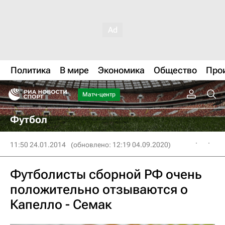
Политика
В мире
Экономика
Общество
Про
Матч-центр
Футбол
11:50 24.01.2014
(обновлено: 12:19 04.09.2020)
Футболисты сборной РФ очень
положительно отзываются о
Капелло - Семак