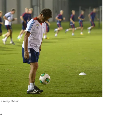
 в медиабанк
н