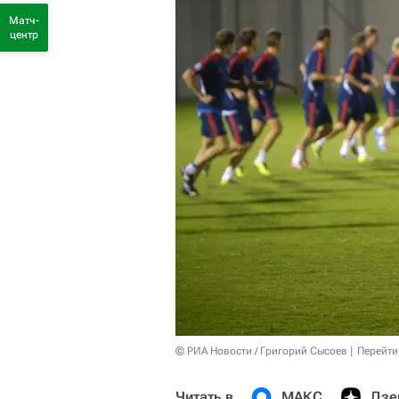
Матч-
центр
© РИА Новости / Григорий Сысоев
Перейти
Читать в
МАКС
Дзе