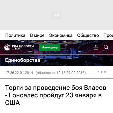
Политика
В мире
Экономика
Общество
Про
Матч-центр
Единоборства
17:26 22.01.2014
(обновлено: 12:13 29.02.2016)
Торги за проведение боя Власов
- Гонсалес пройдут 23 января в
США