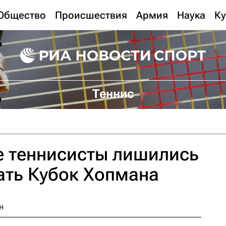
Общество
Происшествия
Армия
Наука
Ку
Теннис
е теннисисты лишились
ать Кубок Хопмана
н