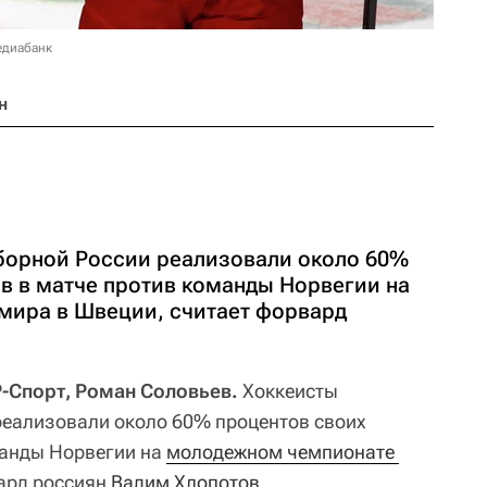
едиабанк
н
борной России реализовали около 60%
в в матче против команды Норвегии на
мира в Швеции, считает форвард
Р-Спорт, Роман Соловьев.
Хоккеисты
реализовали около 60% процентов своих
манды Норвегии на
молодежном чемпионате 
вард россиян
Вадим Хлопотов
.