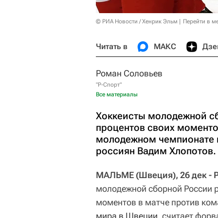
© РИА Новости / Хенрик Эльм
Перейти в м
Читать в
МАКС
Дзе
Роман Соловьев
"Р-Спорт"
Все материалы
Хоккеисты молодежной с
процентов своих моменто
молодежном чемпионате 
россиян Вадим Хлопотов.
МАЛЬМЕ (Швеция), 26 дек - 
молодежной сборной России 
моментов в матче против ко
мира в Швеции
, считает фор