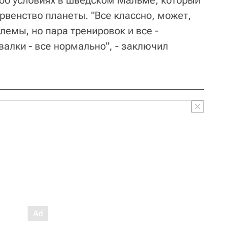
 об условиях в шведском Мальме, который
венство планеты. "Все классно, может,
емы, но пара тренировок и все -
алки - все нормально", - заключил