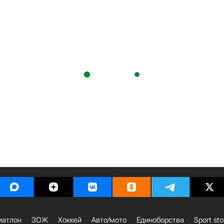
иатлон
ЗОЖ
Хоккей
Авто/мото
Единоборства
Sport sto