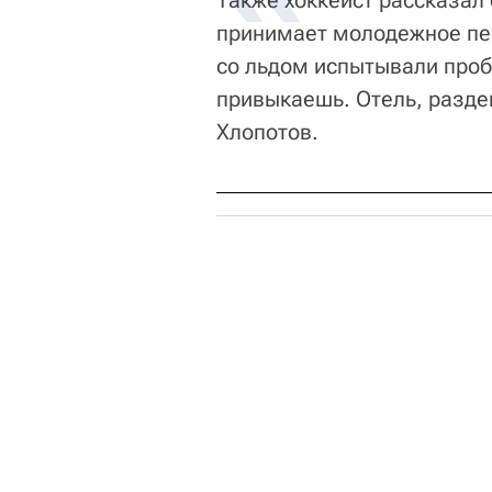
Также хоккеист рассказал
принимает молодежное пер
со льдом испытывали пробл
привыкаешь. Отель, раздев
Хлопотов.